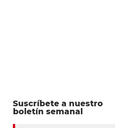
Jonas, Lena, fotógrafa profesional, reúne
el valor necesario para cumplir la última
voluntad de su marido: esparcir sus
cenizas en los campos de lavanda del
corazón de la Alcarria. Allí se reúne con el
grupo de...
Suscríbete a nuestro
boletín semanal