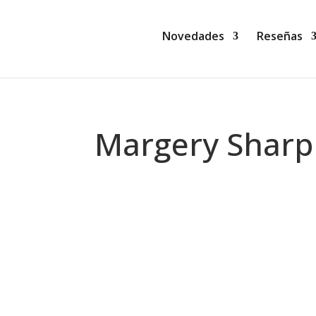
Novedades
Reseñas
Margery Sharp
Montse Martín
Años de vida (Marta Borraz) Vibrante 
el amor y la lealtad intentan triunfar 