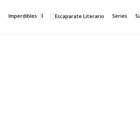
Imperdibles
Series
S
y emotiva, Años de vida narra la historia de una familia m
por encima de todo. La novela aborda temas universales,...