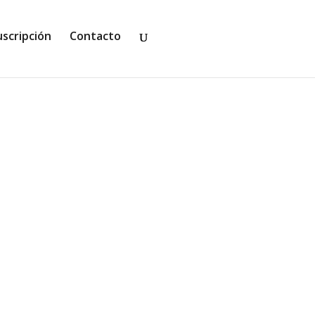
uscripción
Contacto
arcada por la Guerra Civil en la que