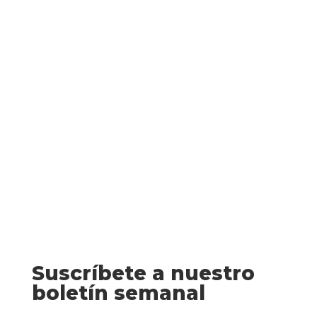
Quién me iba a decir a mí (a nosotros)
cuando hice la entrada del combo del
mes de marzo que íbamos a estar así,
confinados, sin poder salir de casa y con
un montón de tiempo libre. Espero que
no sea vuestro caso (aunque por lo que
veo en...
Suscríbete a nuestro
boletín semanal