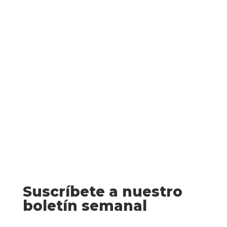
Kirby) La sacerdotisa griega Casandra
está harta, hasta los mismos ovarios, de
que los troyanos no crean en sus
profecías. En una aldea medieval de
Gales, una niñita escucha a su mamá
contarle el típico...
Suscríbete a nuestro
boletín semanal