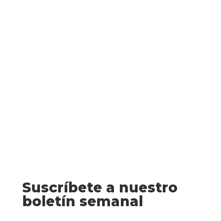
El rey de las mentiras (Whitney G.)
El hombre del que me he enamorado es
un mentiroso.No tengo mucho tiempo
para revelar todos los detalles, pero esos
titulares de «Una mujer desaparece
después de su boda» no son más que...
Suscríbete a nuestro
boletín semanal