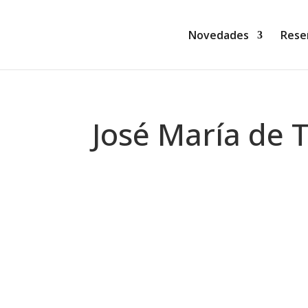
Novedades
Rese
José María de 
Ana Blanco Castro -Ana Wiya-
Opinión personal ¿Recomendaría este li
ingredientes que en general suelo ped