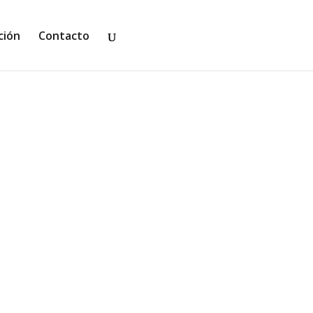
ción
Contacto
ca, Arcángeles tiene todos los
r leyendo más y más, aunque tenga