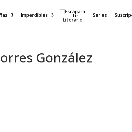
ñas
Imperdibles
Series
Suscrip
Torres González
bro? Realmente sí, aficionada como soy a la novela policía
ir: una intriga que me absorba y que me haga querer segui