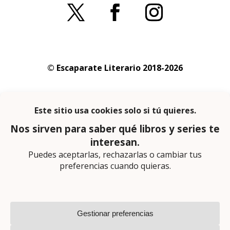
© Escaparate Literario 2018-2026
Aviso legal
–
Política de cookies
–
Política de
privacidad
En calidad de afiliado de Amazon obtengo
ingresos por las compras adscritas que
cumplen los requisitos aplicables
Página web diseñada por
Lector Cero