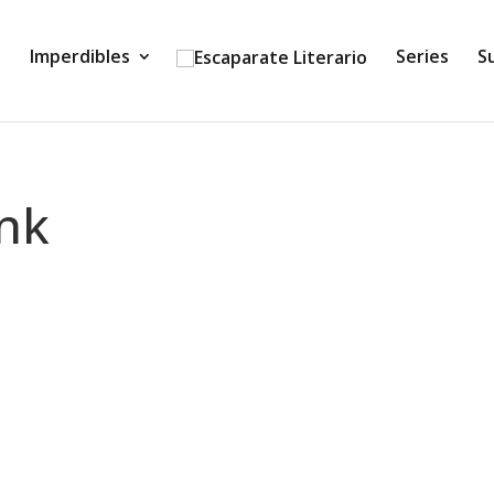
Imperdibles
Series
S
ink
 (Eva Amuedo) Tras el terrible ataque a la fortaleza dár
emprenden su camino hacia Alviat para que Kishur pueda...