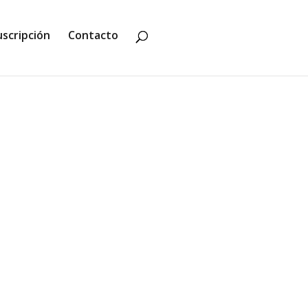
uscripción
Contacto
ica de Fraem-Lab perpetrado por el