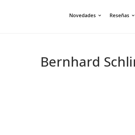
Novedades
Reseñas
Bernhard Schl
Montse Martín
Fantasía La canción de los soñadores
demonio Trivaz, Alhanna y los dáricos 