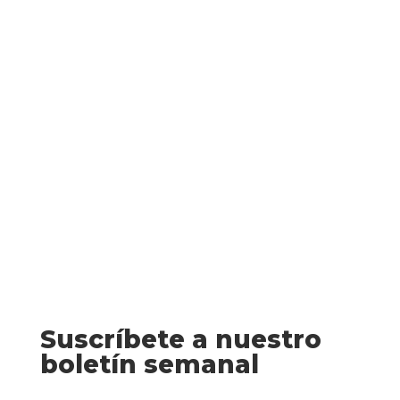
que sufre Londres durante la Segunda
Guerra Mundial, los reyes de Inglaterra
han decidido alejar a las dos princesas de
la capital. En una misión de alto secreto,
las chicas de diez y catorce años viajan
hasta la...
Suscríbete a nuestro
boletín semanal