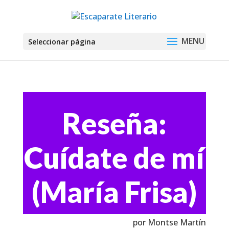
Seleccionar página
Reseña:
Cuídate de mí
(María Frisa)
por Montse Martín