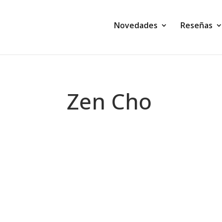
Novedades
Reseñas
Zen Cho
Montse Martín
Mi esposa y yo compramos un rancho 
un exmarine, y su mujer, Sasha, han dej