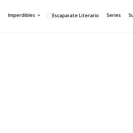
Imperdibles
Series
S
(Matthew y Harrison Query) La novela de terror que ha 
ado su ajetreada vida en la ciudad para marcharse a vivir de 