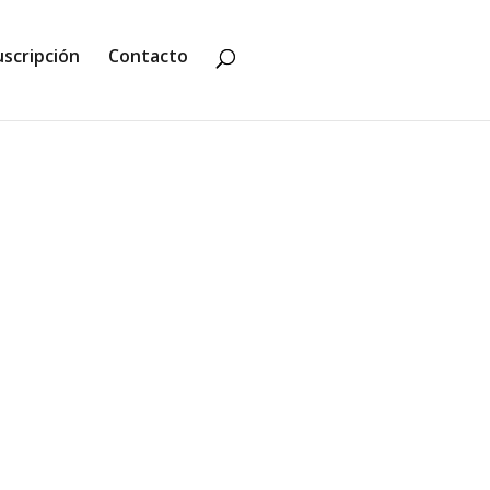
uscripción
Contacto
causado sensación en redes. Harry,
la tierra...