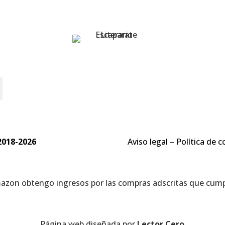
o
2018-2026
Aviso legal
–
Política de c
mazon obtengo ingresos por las compras adscritas que cumpl
Página web diseñada por
Lector Cero