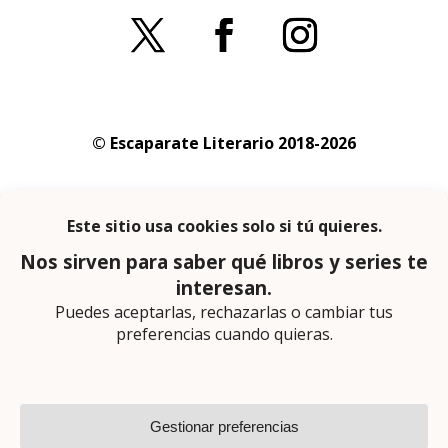
© Escaparate Literario 2018-2026
Aviso legal
–
Política de cookies
–
Política de
privacidad
En calidad de afiliado de Amazon obtengo
ingresos por las compras adscritas que
cumplen los requisitos aplicables
Página web diseñada por
Lector Cero