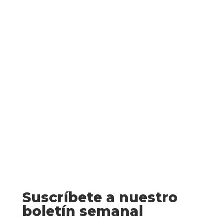
La tercera clase (Pablo Gutiérrez) Una
leyenda caería en el tipismo del narco y el
agente de aduanas, narco rebelde que se
juega la vida en la mar y luego reparte en
el barrio su dinero legítimo, y al cabo sería
una mentira tan infamante como la del
noticiero,...
Suscríbete a nuestro
boletín semanal