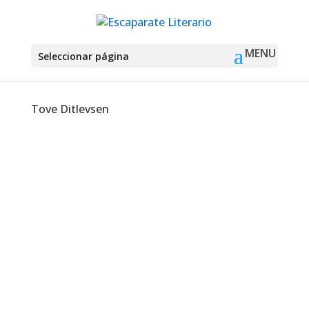
Seleccionar página
Tove Ditlevsen
Montse Martín
Fantasía La Casa de las Lenguas