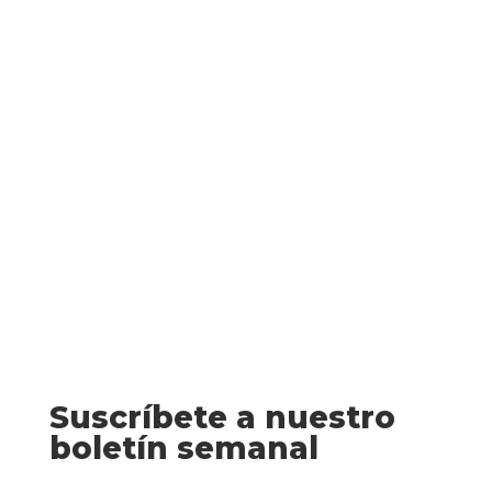
Rocío Martínez fue una belleza cuando
tenía quince años, aunque ahora ha
engordado demasiado y se ha visto
forzada a ocultar media cara tras una
máscara. Ella será la inspiradora
involuntaria del atraco...
Suscríbete a nuestro
boletín semanal