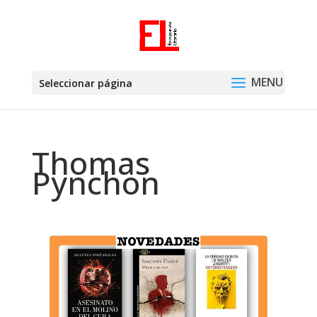
Seleccionar página
Thomas
Pynchon