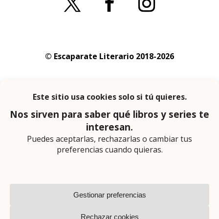
© Escaparate Literario 2018-2026
Aviso legal
–
Política de cookies
–
Política de
privacidad
En calidad de afiliado de Amazon obtengo
ingresos por las compras adscritas que
cumplen los requisitos aplicables
Página web diseñada por
Lector Cero