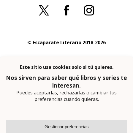
© Escaparate Literario 2018-2026
Aviso legal
–
Política de cookies
–
Política de
privacidad
En calidad de afiliado de Amazon obtengo
ingresos por las compras adscritas que
cumplen los requisitos aplicables
Página web diseñada por
Lector Cero