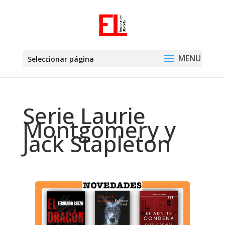
Seleccionar página
Serie Laurie
Montgomery y
Jack Stapleton