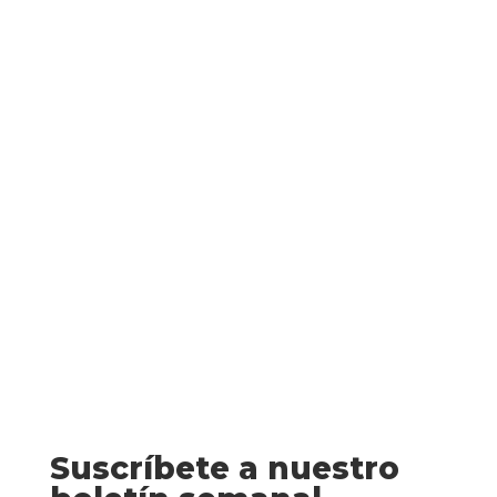
Montse Martín
Último autobús a Woodstock (Colin
Dexter) El cuerpo sin vida de Sylvia Kaye
aparece a las puertas de un pub de
Woodstock, un pequeño y pacífico pueblo
británico. El inspector Morse de la policía
de Oxford ―exalumno de la prestigiosa...
Suscríbete a nuestro