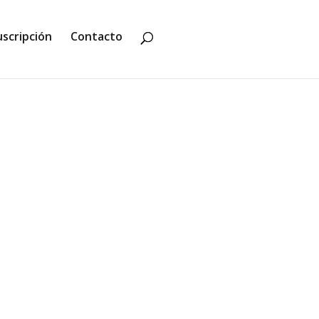
uscripción
Contacto
 caliente, los bollos recién hechos y