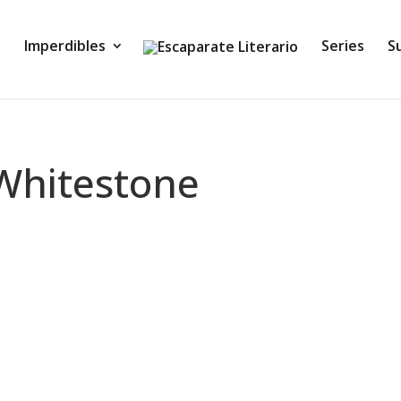
Imperdibles
Series
S
 Whitestone
os (TJ Klune) Bienvenido a El cruce de Caronte. El té está
ce se ve asistiendo a su propio funeral,...