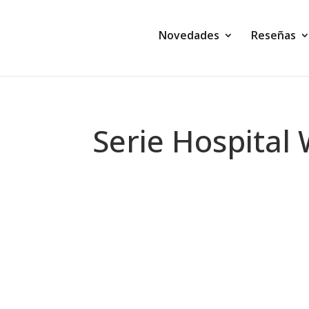
Novedades
Reseñas
Serie Hospital
Montse Martín
Fantasía Bajo la puerta de los susurr
los muertos de paso. Cuando Wallace Pri