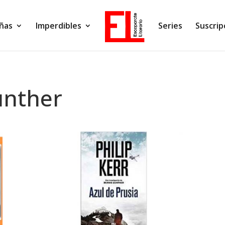
ñas
Imperdibles
Series
Suscrip
unther