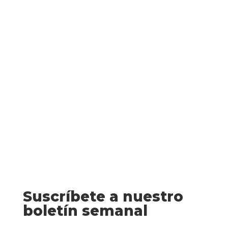
La gata que todo lo vio (Dolores
Hitchens) Una anciana aficionada a los
misterios, una joven asesinada y un único
testigo: la gata. A sus setenta años no
hay muchas cosas que disturben a Rachel
Murdock. De ahí que...
Suscríbete a nuestro
boletín semanal