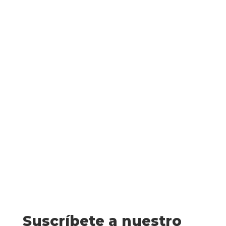
Montse Martín
La chica que escribía cartas (Pascal
Buniet y Karlota Rocha) Lucía no regresa
a casa después de las clases.La inspectora
del Río se enfrenta a ese caso con temor,
sabe que la desaparición de adolescentes
suele tener mal final. Lucía, alumna...
Suscríbete a nuestro