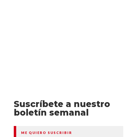
2026 arranca fuerte: estas 34 novedades
de fantasía, CIFi y terror llegan en los tres
primeros meses del año para hacer
temblar tus estanterías (y tu tarjeta).
Suscríbete a nuestro
boletín semanal
ME QUIERO SUSCRIBIR