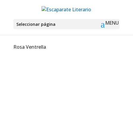
Seleccionar página
Rosa Ventrella
Montse Martín
En la década de 1980 los veranos en el
barrio viejo de Bari transcurren en