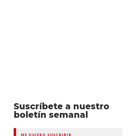
Jean McClellan y el resto de mujeres
tienen derecho a pronunciar cada día.
Una sola palabra por encima de esa cifra y
cientos de voltios de electricidad
recorrerán...
Suscríbete a nuestro
boletín semanal
ME QUIERO SUSCRIBIR