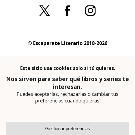
© Escaparate Literario 2018-2026
Aviso legal
–
Política de cookies
–
Política de
privacidad
En calidad de afiliado de Amazon obtengo
ingresos por las compras adscritas que
cumplen los requisitos aplicables
Página web diseñada por
Lector Cero