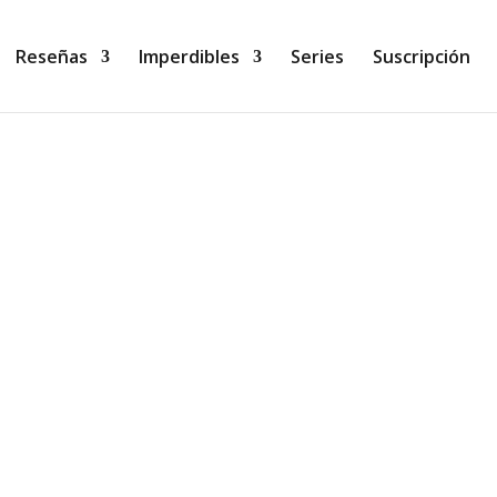
Reseñas
Imperdibles
Series
Suscripción
blica Portadora de estrellas de Tracy Wolff y Nina Croft, e
nopsis: Ciencia ficción, fantasía y romance....