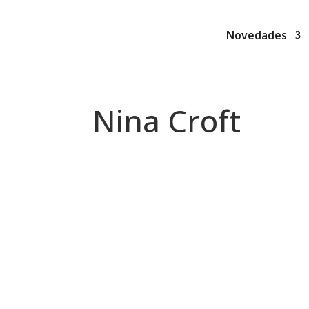
Novedades
Nina Croft
Montse Martín
El próximo 12 de febrero de 2025 se pu
estrellas (Star Bringer). Os dejo la si