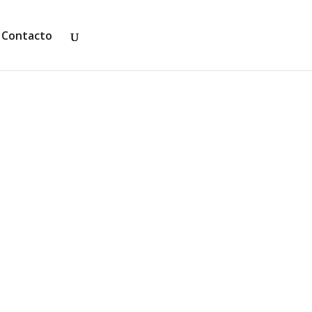
Contacto
l primer libro de la saga Portadora de