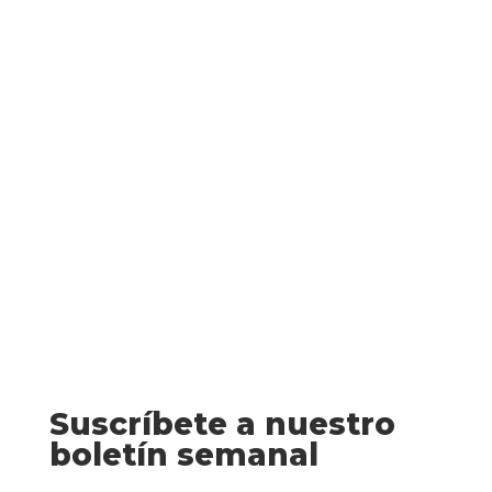
Fantasía La justicia de los reyes
(Richard Swan) El Imperio del Lobo
hierve a fuego lento por los disturbios.
Rebeldes, herejes y patricios poderosos
desafían el poder del trono imperial. Solo
la Orden de los Jueces se...
Suscríbete a nuestro
boletín semanal