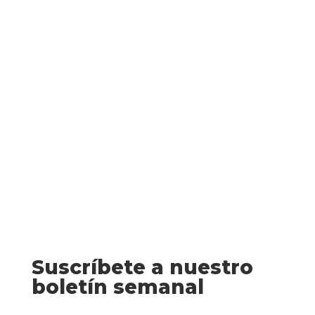
Fantasía Thomas el Bardo (Ellen
Kushner) Mito y magia se entremezclan
en esta novela ganadora de los premios
World Fantasy y Mythopoeic Un bardo
vive de sus palabras y sus melodías, pero
en ocasiones,...
Suscríbete a nuestro
boletín semanal