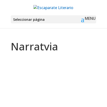
Seleccionar página
Narratvia
Montse Martín
«No matarás, hijo, tú no matarás.
Porque ningún hombre vuelve a ser el