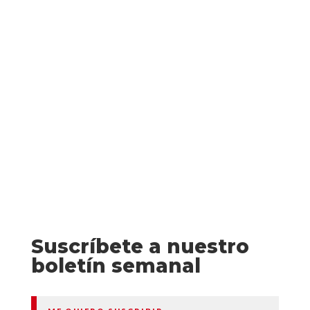
mismo después de haber quitado la vida a
otro hombre». Tú no matarás es la nueva
novela de Julia Navarro. Fernando, joven
editor hijo de un republicano
represaliado, decide huir de una...
Suscríbete a nuestro
boletín semanal