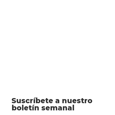
Efecto colateral (Rafa Melero) La
tranquila vida de Tomás Montes en la
ciudad de Lleida da un giro cuando la
muerte inesperada de su padre
desencadena unos hechos que lo llevan a
un profundo pozo y una ineludible
solución: la venganza, cueste lo que...
Suscríbete a nuestro
boletín semanal