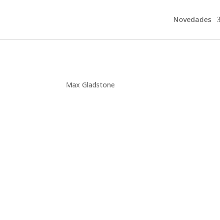
Novedades
Max Gladstone
Montse Martín
Una plaga de demonios han saboteado las re
Caleb Altemoc, hijo de Temoc, el último de l