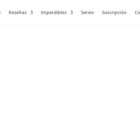
Reseñas
Imperdibles
Series
Suscripción
Co
servas de agua de Dresediel Lex. Para averiguar quién está detrás 
os sacerdotes de los antiguos dioses y protagonista...