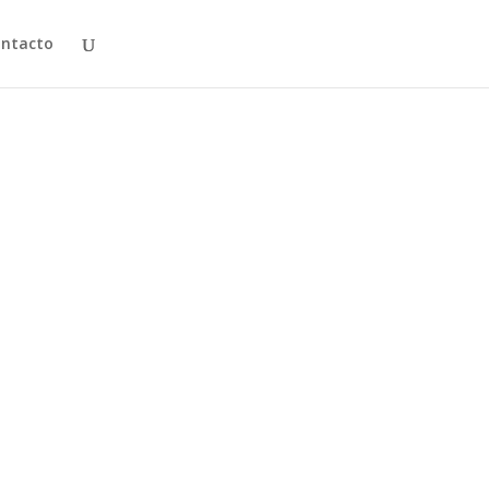
ntacto
y reparar el daño, el Rey de Rojo envía a