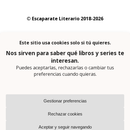
© Escaparate Literario 2018-2026
Aviso legal
–
Política de cookies
–
Política de
privacidad
En calidad de afiliado de Amazon obtengo
ingresos por las compras adscritas que
cumplen los requisitos aplicables
Página web diseñada por
Lector Cero