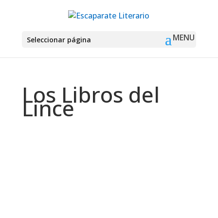
Seleccionar página
Los Libros del
Lince
Montse Martín
Marc Percolès es un policía provocador,