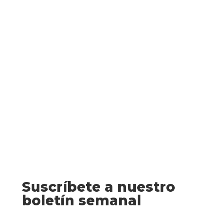
cínico y misógino marcado por un
accidente de tráfico que lo dejó en una
silla de ruedas y acabó con la vida de su
esposa. Barbara es una tímida esteticista
recién titulada que vive con una madre
ciega a la que...
Suscríbete a nuestro
boletín semanal