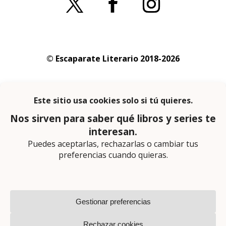
© Escaparate Literario 2018-2026
Aviso legal
–
Política de cookies
–
Política de
privacidad
En calidad de afiliado de Amazon obtengo
ingresos por las compras adscritas que
cumplen los requisitos aplicables
Página web diseñada por
Lector Cero