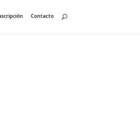
uscripción
Contacto
asesinada y un único testigo: la