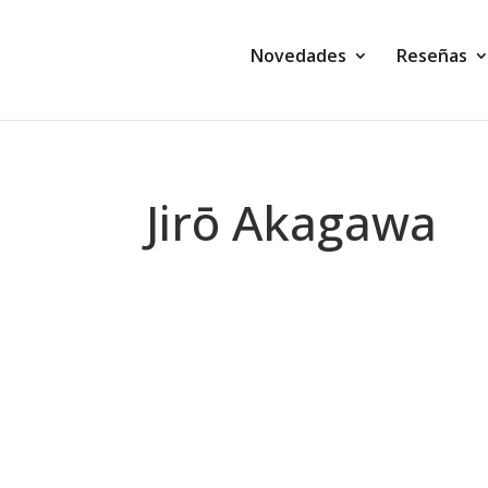
Novedades
Reseñas
Jirō Akagawa
Montse Martín
La gata que todo lo vio (Dolores Hit
gata. A sus setenta años no hay mucha