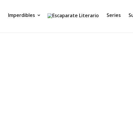
Imperdibles
Series
S
chens) Una anciana aficionada a los misterios, una joven 
s cosas que disturben a Rachel Murdock. De ahí que...