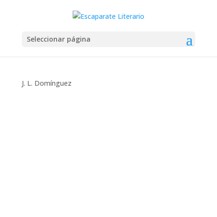
Seleccionar página
J. L. Domínguez
Montse Martín
Fantasía Se esconde el poder (Susana
Herrero) Dos años han transcurrido desde que
Lovem Kennedy, la semidiosa hija de Zeus,