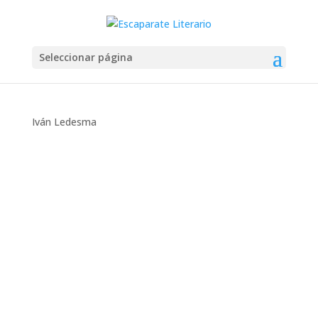
Seleccionar página
Iván Ledesma
Montse Martín
Hoy os traigo las novedades de fantasía,
ciencia ficción y terror que se publicarán en el