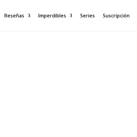
Reseñas
Imperdibles
Series
Suscripción
eradoras de la centralita en Wooster, Ohio, les encanta es
Vivian Dalton es una de ellas, aunque ya está un poco harta d