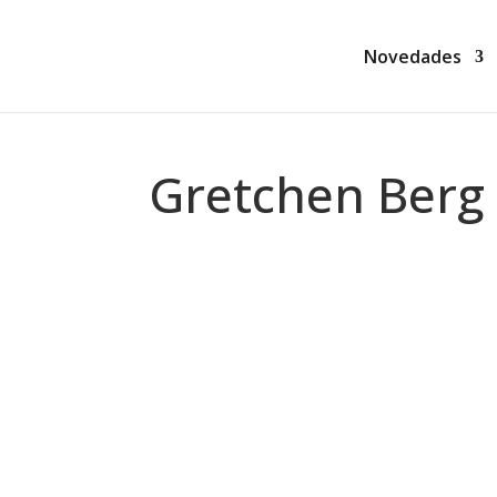
Novedades
Gretchen Berg
Montse Martín
La operadora (Gretchen Berg) A las op
vecinos y ponerse a cotillear después. 