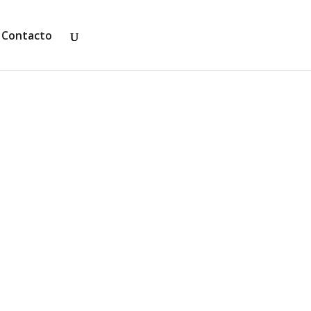
Contacto
cuchar las conversaciones de sus
e oír trucos de maquillaje...