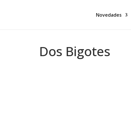
Novedades
Dos Bigotes
Montse Martín
Fantasía Mentiras de Dulcamara (Van
fantásticos e imposibles del Paramundo 