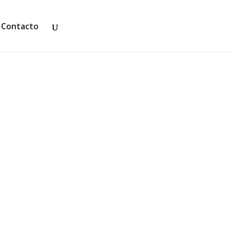
Contacto
que pueblan los seres más
s tienen...