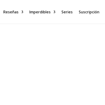
Reseñas
Imperdibles
Series
Suscripción
esa Pérez-Sauquillo) Descubre una España inexplorada 
en esta edición especial e ilustrada. En los Lugares Dúplice