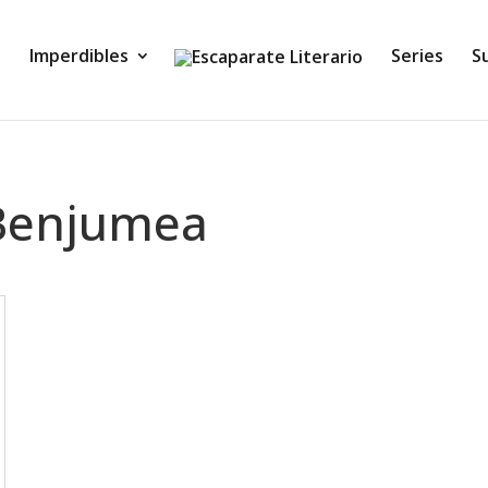
Imperdibles
Series
S
 Benjumea