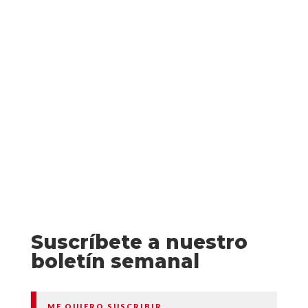
de la Segunda Guerra Mundial de manera
muy diferente. Estados Unidos: Caroline
Ferriday, pertenece a una
familia acomodada y trabaja como
voluntaria para la embajada francesa en...
Suscríbete a nuestro
boletín semanal
ME QUIERO SUSCRIBIR