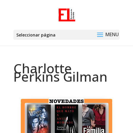
Seleccionar página
Charlotte
Perkins Gilman