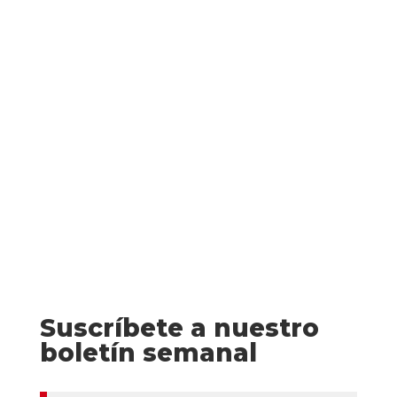
El día de su sesenta cumpleaños, una
mujer se suicida. Su muerte conduce a la
reapertura de un caso sin resolverdesde
1988. Con gran estupefacción, Carl Mørk y
el equipo del Departamento Q
descubren...
Suscríbete a nuestro
boletín semanal