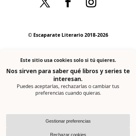
© Escaparate Literario 2018-2026
Aviso legal
–
Política de cookies
–
Política de
privacidad
En calidad de afiliado de Amazon obtengo
ingresos por las compras adscritas que
cumplen los requisitos aplicables
Página web diseñada por
Lector Cero