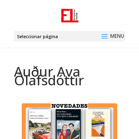
Seleccionar página
Auður Ava
Ólafsdóttir