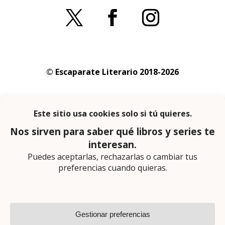
© Escaparate Literario 2018-2026
Aviso legal
–
Política de cookies
–
Política de
privacidad
En calidad de afiliado de Amazon obtengo
ingresos por las compras adscritas que
cumplen los requisitos aplicables
Página web diseñada por
Lector Cero