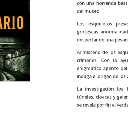
con una horrenda best
del museo.
Los esqueletos pres
grotescas anormalidad
despertar de una pesadi
Al misterio de los esq
crímenes. Con la ay
enigmático agente del
indaga el origen de los 
La investigación los 
túneles, cloacas y gal
se revela por fin el ver