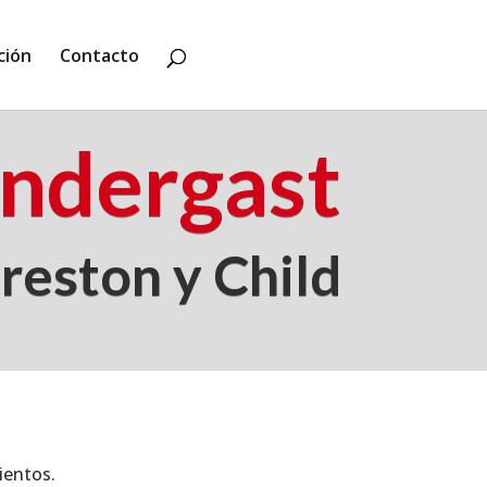
ción
Contacto
ndergast
reston y Child
ientos.