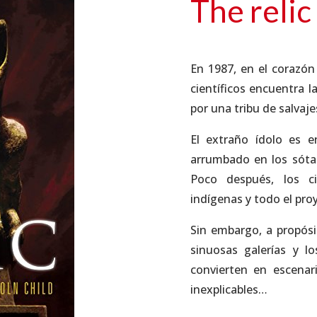
The relic
En 1987, en el corazón
científicos encuentra l
por una tribu de salvaje
El extraño ídolo es 
arrumbado en los sót
Poco después, los c
indígenas y todo el proy
Sin embargo, a propósi
sinuosas galerías y l
convierten en escenar
inexplicables…