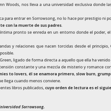
mn Woods, nos lleva a una universidad exclusiva donde la
 para entrar en Sorrowsong, no lo hace por prestigio ni p
te con la muerte de sus padres
.
ntima pronto se enreda en un entorno donde el poder, el 
andas y relaciones que nacen torcidas desde el principio
posible.
Green, ligado de forma directa a aquello que ella ha venido
 tensión constante y una mezcla de misterio y romance con
ies to lovers
,
él se enamora primero
,
slow burn
,
grump
que llega cuando menos conviene.
ientes libros publicados,
cuyo orden de lectura es el sigui
niversidad Sorrowsong.