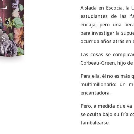
Aislada en
Escocia
, la
U
estudiantes de
las f
encaja, pero una beca
para
investigar la sup
ocurrida años atrás en 
Las cosas se complic
Corbeau-Green
, hijo d
Para ella, él no es más
multimillonario:
un mo
encantadora
.
Pero, a medida que va 
se oculta bajo su fría 
tambalearse.