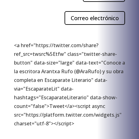
Correo electrónico
<a href="https://twitter.com/share?
ref_src=twsrc%5Etfw" class="twitter-share-
button" data-size="large" data-text="Conoce a
la escritora Arantxa Rufo (@AraRufo) y su obra
completa en Escaparate Literario" data-
via="EscaparateLit" data-
hashtags="EscaparateLiterario" data-show-
count="false">Tweet</a><script async
src="https://platform.twitter.com/widgets.js"
charset="utf-8"></script>