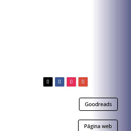
Zed está muerto
Goodreads
Página web